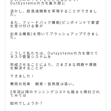
OutSystemsの力を最大限に
活かし、超高速開発を実現することができまし
た。
また、フィードバック機能(ピンポイントで要望
を受け付ける事が
出来る機能)を用いてブラッシュアップできまし
た。
こうして私たちは、Outsystemsの力を借りて
タスク管理システムを
完成させることにより、さまざまな問題や課題
を解決することが
できました！
費用対効果 開発・習熟度は高い。
2年目以降のランニングコストも踏まえ検討され
てみては
如何でしょうか？