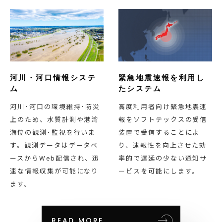
河川・河口情報システ
緊急地震速報を利用し
ム
たシステム
河川･河口の環境維持･防災
高度利用者向け緊急地震速
上のため、水質計測や港湾
報をソフトテックスの受信
潮位の観測･監視を行いま
装置で受信することによ
す。観測データはデータベ
り、速報性を向上させた効
ースからWeb配信され、迅
率的で遅延の少ない通知サ
速な情報収集が可能になり
ービスを可能にします。
ます。
READ MORE