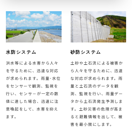
水防システム
砂防システム
洪水等による水害から人々
土砂や土石流による被害か
を守るために、迅速な対応
ら人々を守るために、迅速
が求められます。雨量･水位
な対応が求められます。雨
をセンサーで観測、監視を
量と土石流のデータを観
行い、センサ－が一定の数
測、監視を行い、雨量デー
値に達した場合、迅速に注
タから土石流発生予測しま
意喚起をして、水害を抑え
す。土砂災害の危険が高ま
ます。
ると避難情報を出して、被
害を最小限にします。