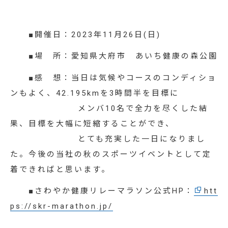
お知らせ
資料ダウンロード
■開催日：2023年11月26日(日)
お問い合わせ
■場 所：愛知県大府市 あいち健康の森公園
■感 想：当日は気候やコースのコンディショ
システムでお悩みの方へ
ンもよく、42.195kmを3時間半を目標に
メンバ10名で全力を尽くした結
果、
目標を大幅に短縮することができ、
とても充実した一日になりまし
た。今後の当社の秋のスポーツイベントとして定
着できればと思います。
■さわやか健康リレーマラソン公式HP：
htt
ps://skr-marathon.jp/